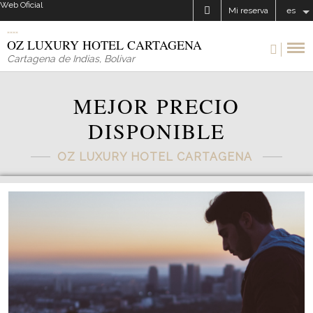
Web Oficial
Mi reserva
es
OZ LUXURY HOTEL CARTAGENA
Cartagena de Indias
,
Bolivar
MEJOR PRECIO
DISPONIBLE
OZ LUXURY HOTEL CARTAGENA