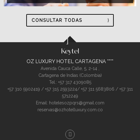
CONSULTAR TODAS
OZ LUXURY HOTEL CARTAGENA
Avenida Cauca Calle, 5, 2-14 ,
Cartagena de Indias (
Colombia
)
Tel.:
+57 317 4309085
+57 310 5902419 / +57 315 2593224/ +57 311 5683806 / +57 311
5712249
Email:
hotelesozpqrs@gmail.com
reservas@ozhotelluxury.com.co