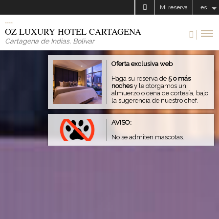
Mi reserva
es
OZ LUXURY HOTEL CARTAGENA
Cartagena de Indias
,
Bolivar
Oferta exclusiva web
Haga su reserva de
5 o más
noches
y le otorgamos un
almuerzo o cena de cortesía, bajo
la sugerencia de nuestro chef.
AVISO:
No se admiten mascotas.