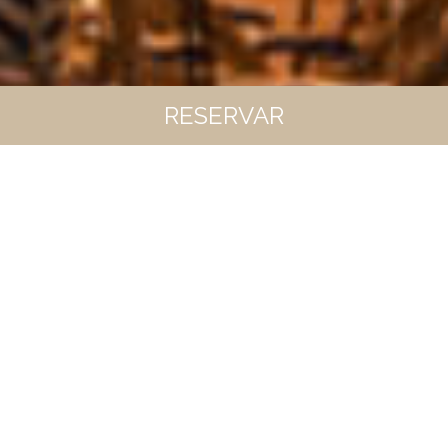
RESERVAR
RESERVANDO EN LA WEB
OFICIAL TODO SON VENTAJAS
00
00
00
00
Mejor precio disponible
Desayuno buffet antes de 9:30 am el día del
Check in
Estancia de agua y cafe las 24 horas del día