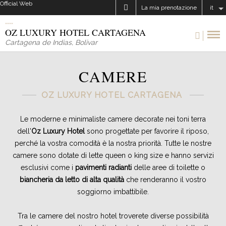
Official Web
La mia prenotazione
it
OZ LUXURY HOTEL CARTAGENA
Cartagena de Indias
,
Bolivar
CAMERE
OZ LUXURY HOTEL CARTAGENA
Le moderne e minimaliste camere decorate nei toni terra
dell'
Oz Luxury Hotel
sono progettate per favorire il riposo,
perché la vostra comodità è la nostra priorità. Tutte le nostre
camere sono dotate di lette queen o king size e hanno servizi
esclusivi come i
pavimenti radianti
delle aree di toilette o
b
iancheria da letto di alta qualità
che renderanno il vostro
soggiorno imbattibile.
Tra le camere del nostro hotel troverete diverse possibilità