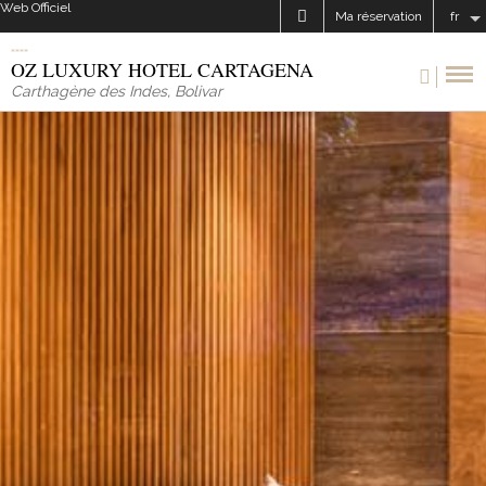
Web Officiel
Ma réservation
fr
OZ LUXURY HOTEL CARTAGENA
Carthagène des Indes
,
Bolivar